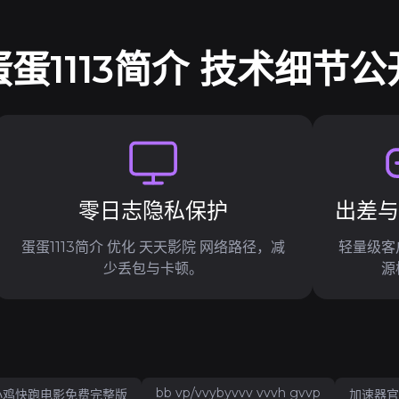
蛋蛋1113简介 技术细节公
零日志隐私保护
出差
蛋蛋1113简介 优化 天天影院 网络路径，减
轻量级客
少丢包与卡顿。
源
bb vp/vvybyvvv vvvh gvvp
小鸡快跑电影免费完整版
加速器官