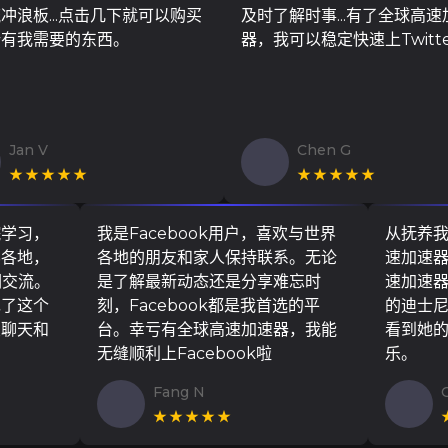
冲浪板...点击几下就可以购买
及时了解时事...有了全球高速
所有我需要的东西。
器，我可以稳定快速上Twitt
Jan V
Chen G
★★★★★
★★★★★
院学习，
我是Facebook用户，喜欢与世界
从抚养
界各地，
各地的朋友和家人保持联系。无论
速加速
们交流。
是了解最新动态还是分享难忘时
速加速
现了这个
刻，Facebook都是我首选的平
的迪士
友聊天和
台。幸亏有全球高速加速器，我能
看到她
无缝顺利上Facebook啦
乐。
Fang N
★★★★★