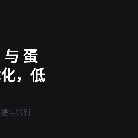
与 蛋
优化，低
载 提供端到