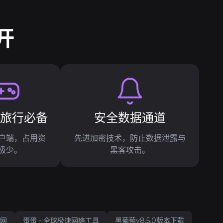
开
与旅行必备
安全数据通道
户端，占用资
先进加密技术，防止数据泄露与
极少。
黑客攻击。
网
蛋蛋 - 全球极速网络工具
黑葡萄v8.5.0版本下载